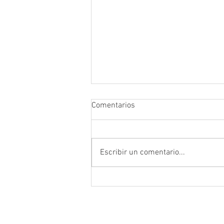
Comentarios
Escribir un comentario...
Los precios cuidados y la ley de
etiquetado influirían
negativamente en el valor del
azúcar.