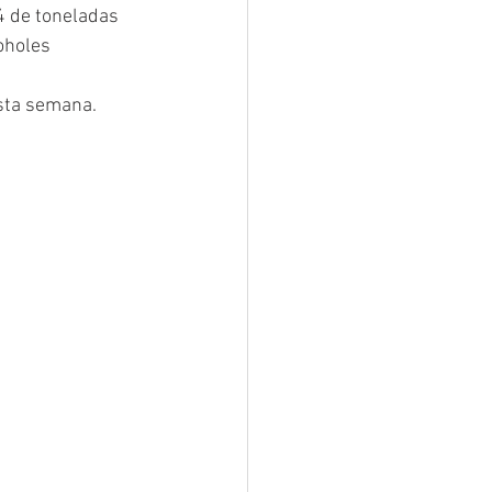
4 de toneladas 
oholes 
esta semana.