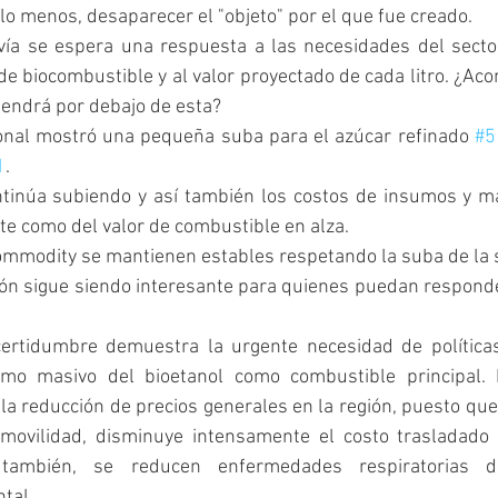
lo menos, desaparecer el "objeto" por el que fue creado.
ía se espera una respuesta a las necesidades del sector
 de biocombustible y al valor proyectado de cada litro. ¿Ac
tendrá por debajo de esta?
onal mostró una pequeña suba para el azúcar refinado 
#5
1
.
ntinúa subiendo y así también los costos de insumos y m
e como del valor de combustible en alza.
 commodity se mantienen estables respetando la suba de l
ción sigue siendo interesante para quienes puedan respond
certidumbre demuestra la urgente necesidad de política
o masivo del bioetanol como combustible principal. 
 la reducción de precios generales en la región, puesto que 
movilidad, disminuye intensamente el costo trasladado 
 también, se reducen enfermedades respiratorias di
tal. 