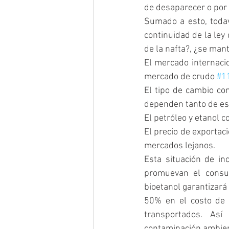
de desaparecer o por 
Sumado a esto, todav
continuidad de la ley
de la nafta?, ¿se man
El mercado internaci
mercado de crudo 
#1
El tipo de cambio co
dependen tanto de est
El petróleo y etanol
El precio de exporta
mercados lejanos.
Esta situación de in
promuevan el consum
bioetanol garantizará
50% en el costo de 
transportados. Así
contaminación ambien