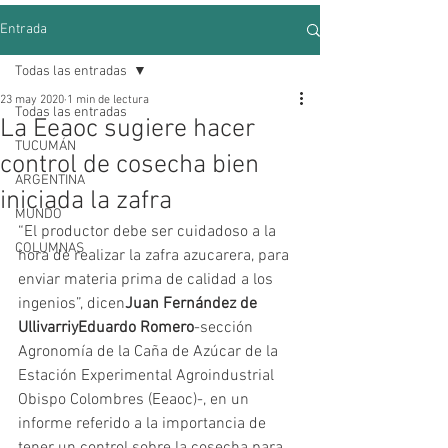
Entrada
Todas las entradas
23 may 2020
1 min de lectura
Todas las entradas
La Eeaoc sugiere hacer
TUCUMÁN
control de cosecha bien
ARGENTINA
iniciada la zafra
MUNDO
“El productor debe ser cuidadoso a la 
COLUMNAS
hora de realizar la zafra azucarera, para 
enviar materia prima de calidad a los 
ingenios”, dicen
Juan Fernández de 
Ullivarri
y
Eduardo Romero
-sección 
Agronomía de la Caña de Azúcar de la 
Estación Experimental Agroindustrial 
Obispo Colombres (Eeaoc)-, en un 
informe referido a la importancia de 