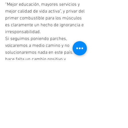
“Mejor educación, mayores servicios y 
mejor calidad de vida activa”, y privar del 
primer combustible para los músculos 
es claramente un hecho de ignorancia e 
irresponsabilidad. 
Si seguimos poniendo parches, 
volcaremos a medio camino y no 
solucionaremos nada en este país. Aquí 
hace falta un cambio positivo y 
responsable profundo y sobre las cosas 
que importan.
Destruir la economía de tres o más 
provincias por ideologías políticas y sin 
bases científicas sólidas, no solo es 
irresponsable, también es sistémico e 
inhumano. Todo afecta a todo, cuando 
lastimamos al país en una parte, luego 
se termina enfermando en otra.