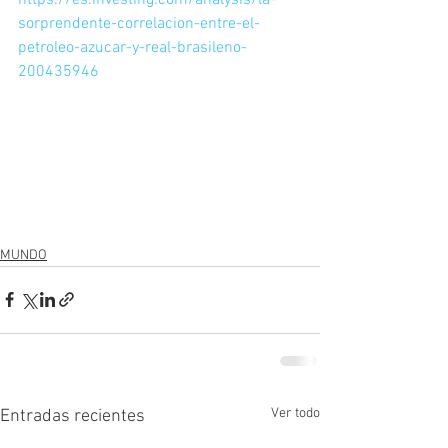
https://es.investing.com/analysis/la-
sorprendente-correlacion-entre-el-
petroleo-azucar-y-real-brasileno-
200435946
MUNDO
Ver todo
Entradas recientes