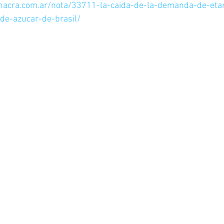
hacra.com.ar/nota/33711-la-caida-de-la-demanda-de-etano
-de-azucar-de-brasil/