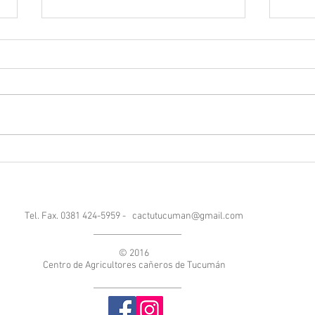
ZAFR
Entrevista Otto Gramajo - Zafra
2024
Tel. Fax. 0381 424-5959 -
cactutucuman@gmail.com
© 2016
Centro de Agricultores cañeros de Tucumán