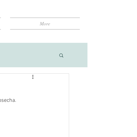
More
osecha.