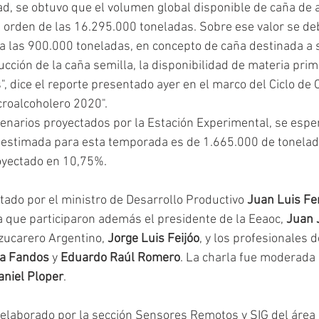
dad, se obtuvo que el volumen global disponible de caña de 
 orden de las 16.295.000 toneladas. Sobre ese valor se de
a las 900.000 toneladas, en concepto de caña destinada a 
cción de la caña semilla, la disponibilidad de materia prim
, dice el reporte presentado ayer en el marco del Ciclo de 
roalcoholero 2020".
cenarios proyectados por la Estación Experimental, se esper
 estimada para esta temporada es de 1.665.000 de tonelad
oyectado en 10,75%.
tado por el ministro de Desarrollo Productivo 
Juan Luis F
a que participaron además el presidente de la Eeaoc, 
Juan 
Azucarero Argentino, 
Jorge Luis Feijóo
, y los profesionales d
a Fandos
 y 
Eduardo Raúl Romero
. La charla fue moderada p
aniel Ploper
.
 elaborado por la sección Sensores Remotos y SIG del área