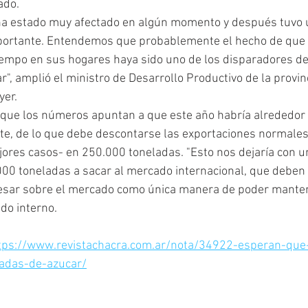
ado.
ha estado muy afectado en algún momento y después tuvo 
ortante. Entendemos que probablemente el hecho de que l
mpo en sus hogares haya sido uno de los disparadores de
", amplió el ministro de Desarrollo Productivo de la provinc
yer.
ó que los números apuntan a que este año habría alrededor
e, de lo que debe descontarse las exportaciones normales 
ores casos- en 250.000 toneladas. "Esto nos dejaría con u
00 toneladas a sacar al mercado internacional, que deben i
esar sobre el mercado como única manera de poder manten
do interno.
tps://www.revistachacra.com.ar/nota/34922-esperan-que
ladas-de-azucar/