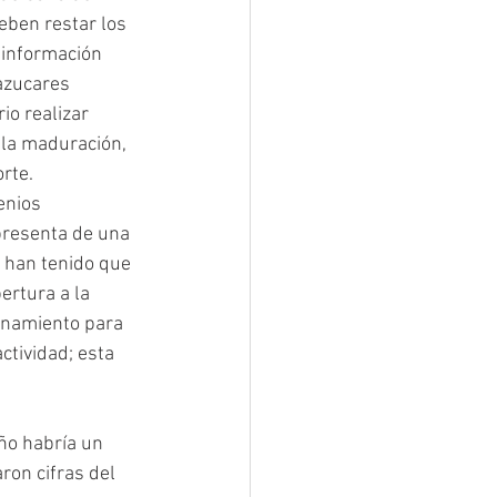
eben restar los 
 información 
azucares 
io realizar 
 la maduración, 
orte.
enios 
presenta de una 
 han tenido que 
ertura a la 
onamiento para 
tividad; esta 
ño habría un 
on cifras del 