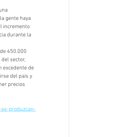
una 
a gente haya 
l incremento 
ia durante la 
 de 450.000 
del sector, 
n excedente de 
rse del país y 
er precios 
-se-produzcan-