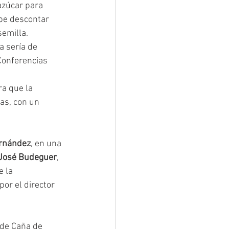
azúcar para 
be descontar 
semilla.
a sería de 
Conferencias 
a que la 
as, con un 
ernández
, en una 
José Budeguer
, 
e la 
or el director 
 de Caña de 