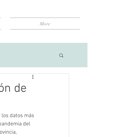
More
ón de
 los datos más 
 pandemia del 
vincia, 