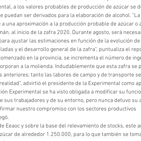
ntal, a los valores probables de producción de azúcar se d
 puedan ser derivados para la elaboración de alcohol. "La
 a una aproximación a la producción probable de azúcar o 
n, al inicio de la zafra 2020. Durante agosto, será necesar
ara ajustar las estimaciones en función de la evolución de
eladas y el desarrollo general de la zafra", puntualiza el rep
comenzado en la provincia, se incrementa el número de ing
orporan a la molienda. Indudablemente que esta zafra se 
s anteriores; tanto las labores de campo y de transporte se
ealidad", advirtió el presidente de la Experimental como ap
ción Experimental se ha visto obligada a modificar su funci
e sus trabajadores y de su entorno, pero nunca detuvo su ac
firmar nuestro compromiso con los sectores productivos 
egó.
 de Eeaoc y sobre la base del relevamiento de stocks, este a
úcar de alrededor 1.250.000, para lo que también se tomar