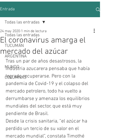
Entrada
Todas las entradas
24 may 2020
1 min de lectura
Todas las entradas
El coronavirus amarga el
TUCUMÁN
mercado del azúcar
ARGENTINA
Tras un par de años desastrosos, la 
MUNDO
industria azucarera pensaba que había 
logrado recuperarse. Pero con la 
COLUMNAS
pandemia de Covid-19 y el colapso del 
mercado petrolero, todo ha vuelto a 
derrumbarse y amenaza los equilibrios 
mundiales del sector, que está muy 
pendiente de Brasil.
Desde la crisis sanitaria, “el azúcar ha 
perdido un tercio de su valor en el 
mercado mundial”, constata Timothé 